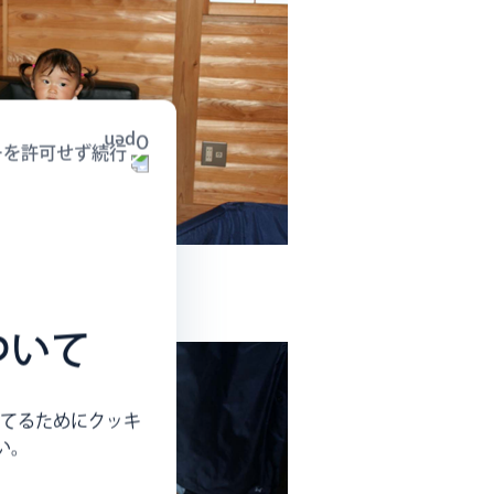
ーを許可せず続行
ついて
てるためにクッキ
い。