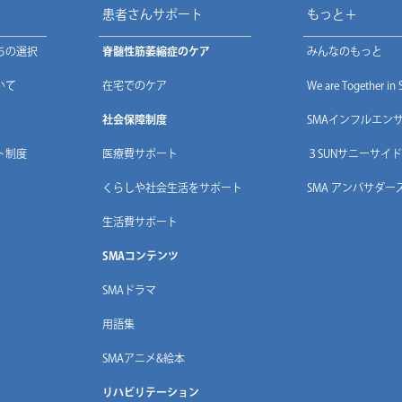
患者さんサポート
もっと＋
ちの選択
脊髄性筋萎縮症のケア
みんなのもっと
いて
在宅でのケア
We are Together in
社会保障制度
SMAインフルエン
ト制度
医療費サポート
３SUNサニーサイド
くらしや社会生活をサポート
SMA アンバサダー
生活費サポート
SMAコンテンツ
SMAドラマ
用語集
SMAアニメ&絵本
リハビリテーション