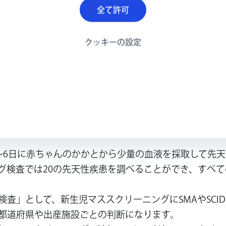
全て許可
んなに元気に動き回って
えてしまうときもありま
クッキーの設定
、誰でも受けられるよう
。
※写真はご家
）
～6日に赤ちゃんのかかとから少量の血液を採取して先
グ検査では20の先天性疾患を調べることができ、すべ
査」として、新生児マススクリーニングにSMAやSCI
都道府県や出産施設ごとの判断になります。