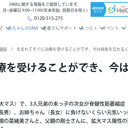
SMAに関する情報をご提供しています。
月~金曜日 9:00~17:00(年末年始 . 祝祭日を除く)
0120-515-275
て
赤ちゃんのSMA
患者さんサポート
もっと＋
イベント
選択
/ 生まれてすぐに治療を受けることができ、今は病気を忘れる
療を受けることができ、今
大マス）で、3人兄弟の末っ子の次女が脊髄性筋萎縮症（
長男）、お姉ちゃん（長女）に負けないくらい元気いっ
親の菜緒美さんと、父親の剛士さんに、拡大マス陽性の