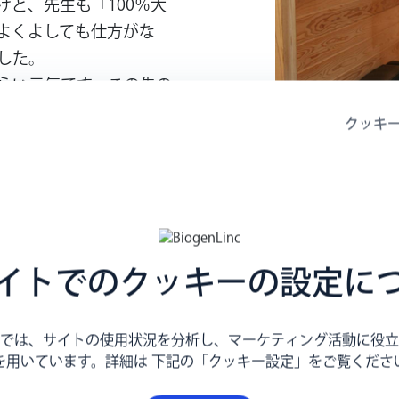
ど、先生も「100％大
よくよしても仕方がな
した。
らい元気です。この先の
せん。何歳頃に病気のこ
クッキ
なる人を連れてきたら、
い考えてしまいます。先
なことを想定しながら、
ばいいと思っています。
イトでのクッキーの設定に
私たちは下の子は産まな
と思うのです。でも、
拡
では、サイトの使用状況を分析し、マーケティング活動に役立
みたいに普通の子と同じ
を用いています。詳細は 下記の「クッキー設定」をご覧くださ
みんな幸せですし、次の
います。