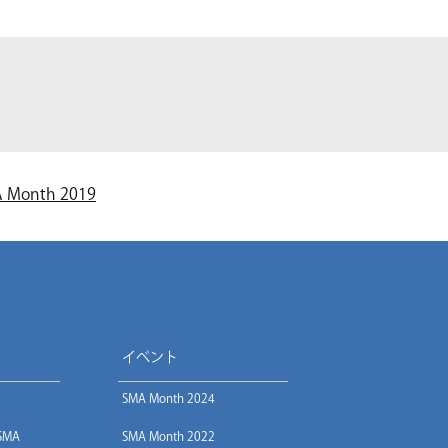
 Month 2019
イベント
SMA Month 2024
 SMA
SMA Month 2022