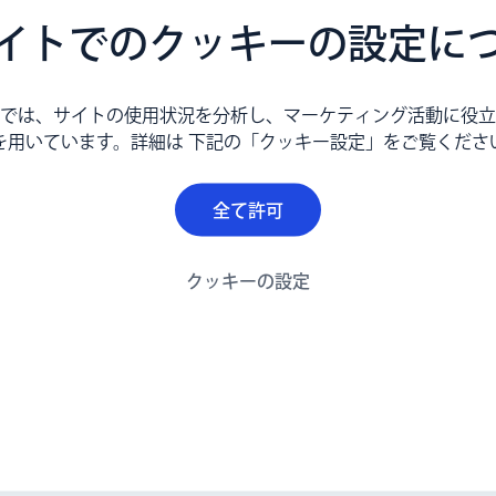
イトでのクッキーの設定に
では、サイトの使用状況を分析し、マーケティング活動に役立
オジェン杯」イベン
を用いています。詳細は 下記の「クッキー設定」をご覧くださ
全て許可
2020」最後のプログラムと
長で分身ロボット
クッキーの設定
日のために開発した「走れ
オジェン杯を開催しまし
Himeパイロット12名
ました。