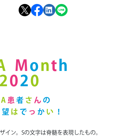
A
M
o
n
t
h
2
0
2
0
A
患
者
さ
ん
の
希
望
は
で
っ
か
い
！
ザイン。Sの文字は脊髄を表現したもの。