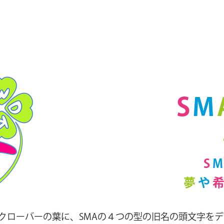
S
M
S
M
夢
や
クローバーの葉に、SMAの４つの型の旧名の頭文字をデ