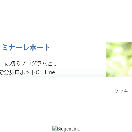
会セミナーレポート
2020」最初のプログラムとし
身ロボットOriHime
イベントを開催しまし
な働き方、社会とのつなが
クッキ
基調講演とSMA当事者を
成で行われたものです。