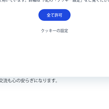
活を送ることになったと思うので、結果的には手術して
全て許可
クッキーの設定
情報が何もありませんでした。入院中は医師から伝えら
家族の会」を知りました。当初なかなか入会に踏み出せ
われたのがきっかけで入会しました。入会すると先輩お
なことを質問すると答えてくれたりしました。「気管切
など病院では教えてくれることの少ない在宅での介護の
などを聞けるのが一番の心の支えになりました。家族の
交流も心の安らぎになります。