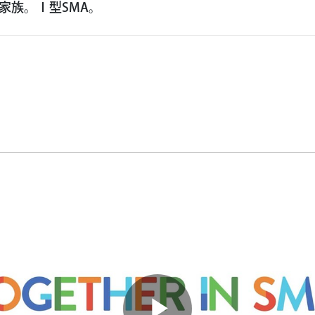
家族。Ⅰ型SMA。