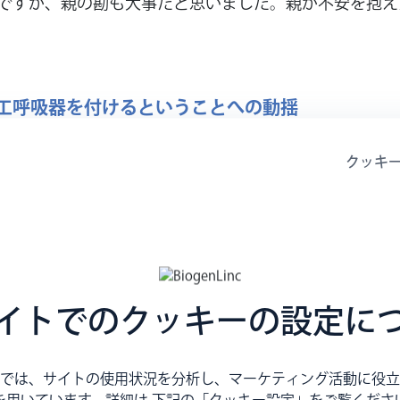
ですが、親の勘も大事だと思いました。親が不安を抱え
工呼吸器を付けるということへの動揺
呼吸器を付けないと生きられないと告げられました。
クッキ
子と接する機会が多かったため、どんな病気であっても
しても現状を受け入れて、普通に育てていこうと思いま
大きかったようです。
としては手術して長生きしてくれることが望みですが、
イトでのクッキーの設定に
悩みました。 しかし、じゅなの笑顔を見ていると、こ
断し、葛藤はあったものの、手術を受けることにしまし
では、サイトの使用状況を分析し、マーケティング活動に役立
っても本人にとってもさまざまな負担が増えます。しか
を用いています。詳細は 下記の「クッキー設定」をご覧くださ