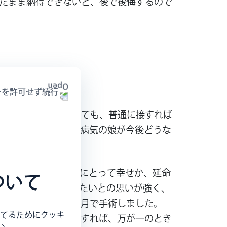
たまま納得できないと、後で後悔するので
ーを許可せず続行
どんな障がいであっても、普通に接すれば
した。ただ主人は、病気の娘が今後どうな
それが本当に子どもにとって幸せか、延命
ついて
の笑顔をずっと見続けたいとの思いが強く、
た。そして生後７か月で手術しました。
てるためにクッキ
し、手術せずに退院すれば、万が一のとき
い。