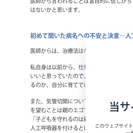
医師から言われることは盲目的に信じがち
はないかと思います。
初めて聞いた病名への不安と決意―人
医師からは、治療法はなく１歳までに人工
私自身は以前から、仕事がら障がいを持つ
いいと思っていたので、自分の子どもに対
るのか、自分に育てていけるのか、不安が
また、気管切開についても悩みました。親
当サ
を望むことは親のエゴではないかと2人で
「子どもを守れるのは親しかいない」と決
このウェブサイト
人工呼吸器を付けるということは、親にと
ー