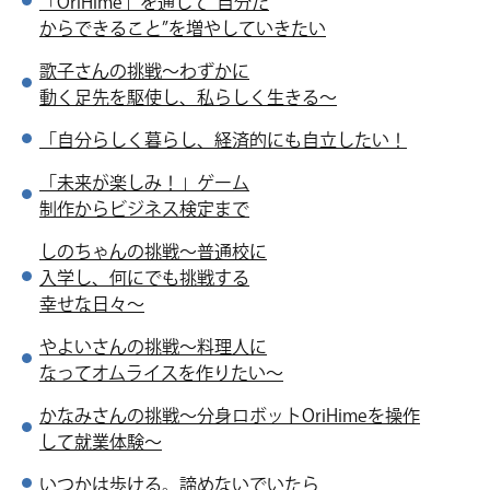
「OriHime」を通して“自分だ
からできること”を増やして
いきたい
歌子さんの挑戦～わずかに
動く足先を駆使し、
私らしく生きる～
「自分らしく暮らし、
経済的にも自立したい！
「未来が楽しみ！」ゲーム
制作からビジネス検定まで
しのちゃんの挑戦～普通校に
入学し、何にでも挑戦する
幸せな日々～
やよいさんの挑戦～料理人に
なってオムライスを作りたい～
かなみさんの挑戦～
分身ロボットOriHimeを操作
して就業体験～
いつかは歩ける。
諦めないでいたら