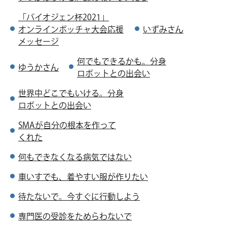
「バイオジェン杯2021」
オンラインボッチャ大会応援
いずみさん
メッセージ
何でもできるかも。分身
ゆうかさん
ロボットとの出会い
世界中どこでもいける。分身
ロボットとの出会い
SMAが自分の根本を作って
くれた
何もできなくなる病気ではない
車いすでも、
着やすい服が作りたい
待たないで。今すぐに
行動しよう
専門医の受診を
ためらわないで